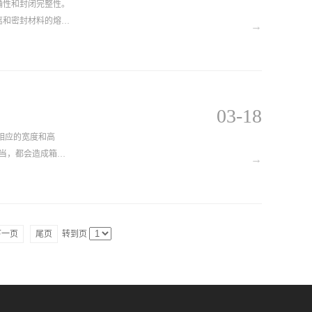
确性和封闭完整性。
离和密封材料的熔
→
03-18
当，都会造成箱体
→
上，调整对比度，
下一页
尾页
转到页