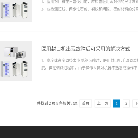
1、医用封口机在日常使用前，应检查医用密封剂的尺寸准
2、应检测短线、间歇性密封、裂纹和间隙、密封材料的分
化。 3、医用封口机线路短、封口断续、裂纹和缝隙、封口料剥落、封口料熔
化时，其塑料包装不能脱模。
医用封口机出现故障后可采用的解决方式
1、宽度或高度调整太小 纸箱运输时，医用封口机手动调整相应的宽度和高
度。但在调试过程中，由于操作人员对机器不熟悉或操作不
堵塞。较好的解决方法是将纸箱放在医用封口机的工作台面
保证输送带的长度。
共找到
2
页
9
条相关记录
首页
上一页
1
2